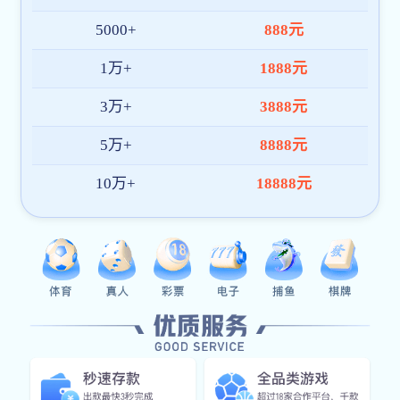
现实之间的矛盾，以及最后对于未来发展的不确定
性。通过这些分析，我们可以更加清晰地理解泰山队
所面临的复杂境况。
1、成绩不佳带来的压力
首先，成绩的不如意直接导致了泰山队内部氛围的紧
张。在过去几个赛季中，尽管球队曾经辉煌，但近期
频繁失利让球队士气大幅下滑。这样的状态让每一位
球员都承受着巨大的心理负担，他们不仅要面对外界
对他们能力的质疑，还要持续应对自己对胜利渴望的
失落。
其次，教练组也感受到来自各方的压力。作为战术部
署的重要执行者，他们需要找到解决问题的方法，但
显然并不是所有策略都能奏效。这种情况下，教练往