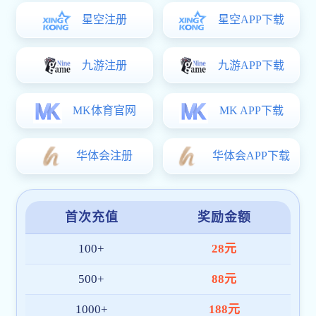
2026-06-22 23:16
52 次阅读
泰山队的困惑与愤怒不仅源于成绩更是对
未来的迷茫与无奈
在当今中国足球的舞台上，泰山队无疑是一支备受关
注的球队。然而，近年来球迷们看到的不仅是球队在
成绩上的波动，更是队员和教练们内心深处的困惑与
愤怒。泰山队的问题并不仅限于赛场上的表现，它更
深层次地反映出对未来方向的迷茫与无奈。本文将从
四个方面详细探讨这一现象：首先是成绩不佳带来的
压力，其次是管理层决策的困惑，再者是球迷期望与