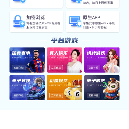
往会感到束手无策，加之媒体和球迷的不满情绪，使
得他们在指挥上愈加谨慎。
最后，这种压力会逐渐转化为愤怒。当成绩未能达到
预期时，球员和教练很容易把矛头指向彼此，从而导
致团队内部关系紧张。进一步恶性循环后，不仅影响
了训练效果，也使得战斗力下降，这样的问题最终只
会加剧泰山队的困惑与焦虑。
2、管理层决策的困惑
其次，泰山队管理层在决策过程中的不确定性，也给
球队的发展带来了困扰。从引援到战术安排，每一个
决定都可能成为影响整体表现的重要因素。然而，当
管理层缺乏明确的发展战略时，各项决策就容易变得
摇摆不定。