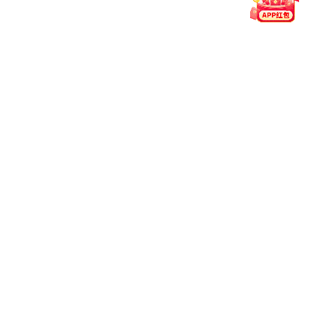
4、逆境中的成长蜕变
经历了一系列波折后，拉扎罗逐渐意识到，自我的成
长往往是在逆境中淬炼出来的。他从伤痛中汲取力
量，从失败中获取经验。当其他人都认为他会被抛弃
时，他反而更加坚定了留在国米战斗下去的决心。这
种精神感染着周围的人，也使得他的努力得到了认可
和回报。
随着表现越来越稳定，不仅赢得了教练及队友们的信
任，也收获了一大批忠实粉丝。在一次重要比赛中，
他凭借精彩发挥帮助球队取得胜利，那一刻，无数支
持者为之欢呼。而这座胜利背后的汗水，是他坚持不
懈努力的重要体现，也是对过去挣扎岁月最好的回
应。