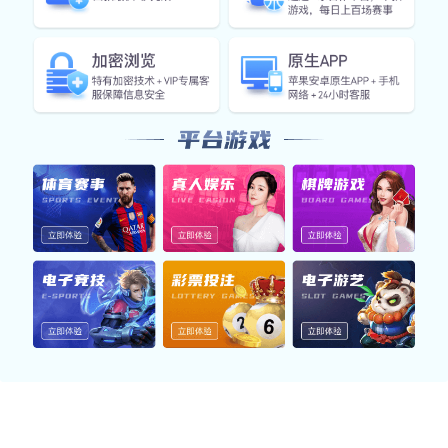
罗在心理上做好了迎接挑战的准备。
然而，这份渴望并非易事。面对众多优秀球员竞争的
位置以及教练战术安排的不确定性，他明白要想在球
队立足，需要付出更多努力。因此，他开始加倍训
练，以求尽快适应新的环境，并争取在比赛中获得出
场机会。
2、伤病困扰与挫折
然而，就在拉扎罗满怀期待时，一系列意外伤病却接
踵而至，让他的梦想之路蒙上阴影。在新赛季开始不
久，他便因小腿肌肉拉伤缺席了几场关键比赛。这段
时间，对于一个渴望证明自己的年轻球员来说，无疑
是极大的打击。