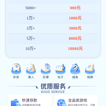
度，我们不仅能更加深入地了解这位球员的内心世
界，也能感受到他对足球的热爱与执着。
1、对国米的热切渴望
拉扎罗在职业生涯早期就展现出了过人的潜力，他对
于踢球的热爱源于儿时那些快乐的回忆。当他得知自
己有机会加盟国际米兰时，内心无比激动。他曾多次
表示，国米是一支历史悠久且辉煌的球队，能够成为
其中一员，对他来说意味着实现了自己的梦想。
作为一名年轻球员，拉扎罗深知加入这样一家顶级俱
乐部所需承担的责任和压力。他希望能为国米贡献自
己的力量，同时也期待借此机会提升个人能力。在签
约仪式上，他的一句“我愿意为这支球队付出一切”道
出了他的决心。这种强烈的归属感和使命感使得拉扎