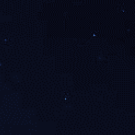
索，共同促进体育事业的发展走向更加美好
下一篇：
国足展现拼搏精神与战术执行力彰