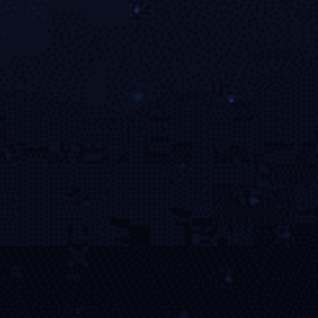
露格里马尔多加
-05
ng体育唯一官网
ng体育唯一官网官方网站【KY1.AC】官网认证:手机版、
pp下载、登录入口、官方网站、网页版、平台、网址、地
、注册、娱乐，ng体育唯一官网(中国)官方网站欢迎大家