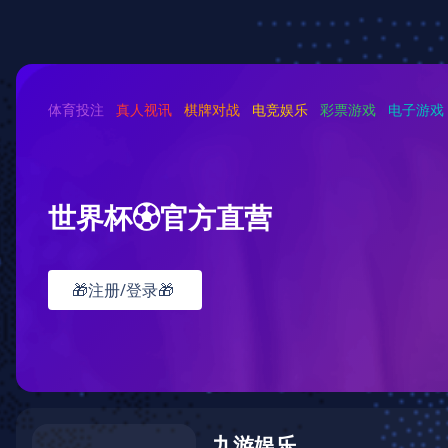
立即注册
ng体育唯一官网
官网
数据平台
NG体育唯一官网 OFFICIAL WEBSITE
自2022年创立以来，
ng体育唯一官网
致力于为用
杯、LPL在内的热门赛事直播与数据服务，广受