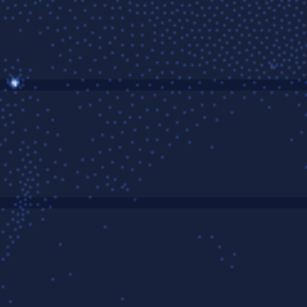
在NBA的赛场上，球员们不仅仅是运动员，更是
注。近期，老佩顿公开呼吁NBA给予琼泰·波特
了媒体与球迷的热议，也让人们重新审视琼泰·波
个方面探讨这一话题，包括老佩顿对琼泰·波特的