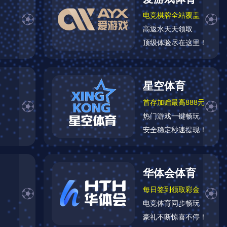
2026-06-07 22:01
79 次阅读
公众人物，他们的一举一动都受到广泛关
更多机会，并称其本性并不坏。这一言论引发
特的职业生涯及其面临的挑战。本文将从几
支持原因、波特的个人经历与困境、NBA对