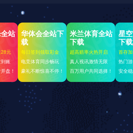
年轻球员机会的重要性以及社会对运动员形象的
深入理解这个事件背后的意义。
1、老佩顿支持琼泰·波特的
首先，老佩顿作为NBA的前辈和传奇球员，他对
认为，每位年轻球员都应该有机会展示自己的才华
天才。他在场上的表现曾经令人瞩目，但因一些
心。
其次，老佩顿强调了波特身上的潜力与努力。他指
折，但这并不能否定他的能力和价值。相比于那
更值得得到认可和机会。
最后，老佩顿也提到了团队文化的重要性。他认
发展的空间，通过积极引导而非简单放弃，可以