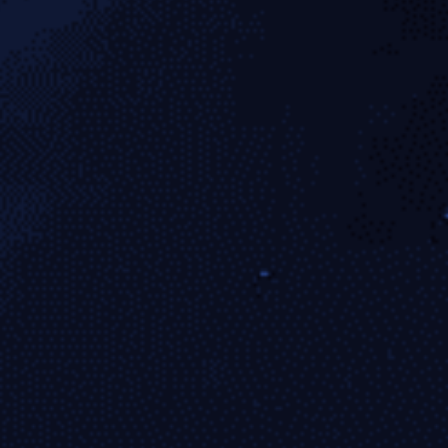
育界对于如何处理青年成长问题进行更多积极探
的明天。