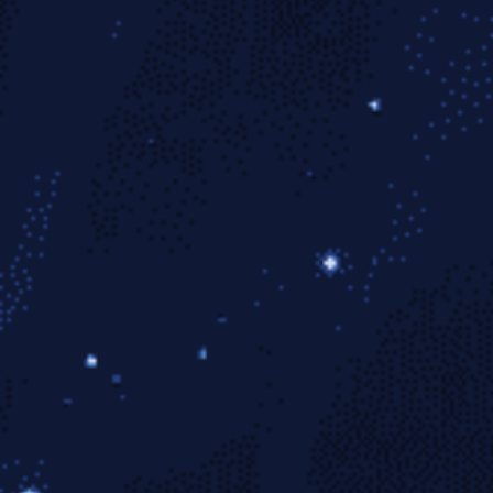
2、对球队的重要性
作为巴黎圣日耳曼队中的核心球员，姆巴佩在场
卓越的个人技术，还有着极高的战术素养，是球
战绩起伏不定，让人倍感担忧。
因此，姆巴佩如果可以按时复出，将会极大增强
够带动全队士气，并通过自己的速度和技术撕破
据来看，姆巴佩每场比赛都有着明显贡献，这让
此外，在与其他顶级联赛俱乐部竞争时，有姆巴
会市场上具有更大的吸引力。年轻而有潜力的球
的回归对于未来引援也有着积极意义。
3、复出后的状态预期
对于任何运动员来说，从伤病中恢复并重新找回