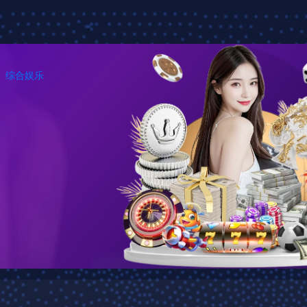
体育
下载App
公司简介
 · 权威体育
户提供包括NBA、英超、欧洲
用户信赖。