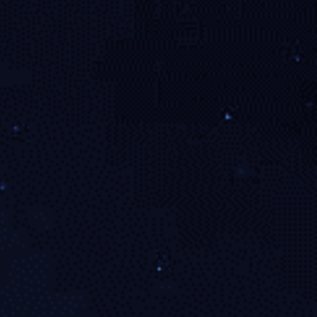
巴佩再次站上绿茵场，一同为巴黎圣日耳曼
这位年轻天才必将在接下来的赛事中书写属
下一篇：
意大利足球沉寂十二年难以复苏新