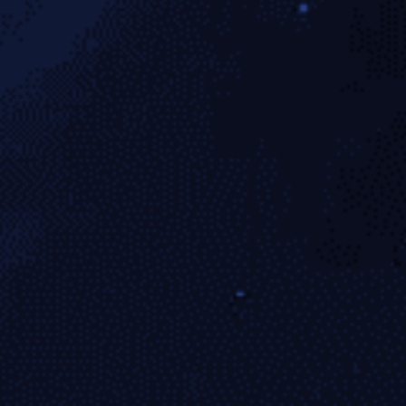
现长期价值。
未来我们期待看到一个全面恢复、状态火热的穆
追逐荣誉，同时也为全球足球迷奉献精彩瞬间。
于自己的传奇篇章！