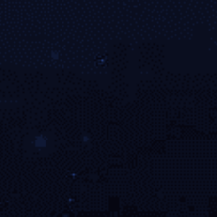
沉寂十二年难
拜仁青年杯国内选拔营公
字母哥交
布入选名
接手概率
2026-08-01
2026-07
联系我们
江苏省北京市人民路497号社区
support@uru-lab.com