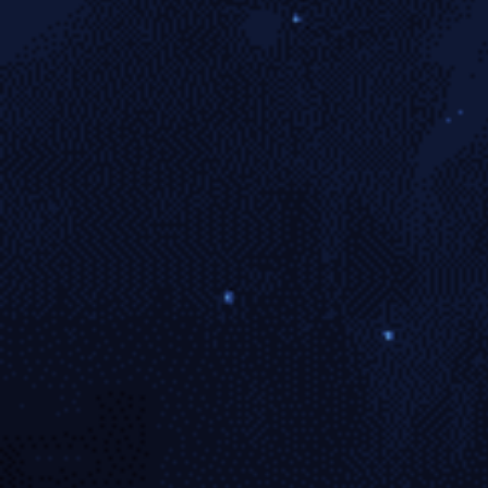
上一篇：
一哥谈新秀与老将关系变化库明加…
热门推荐