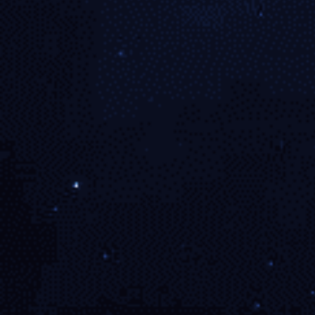
法甲首例主裁佩戴麦克风
意大利足球
巴黎对阵
以复苏新
2026-06-03
2026-05-24
推荐网站