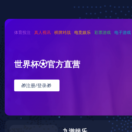
立即注册
ng体育唯一官网
官网
数据平台
NG体育唯一官网 OFFICIAL WEBSITE
自2022年创立以来，
ng体育唯一官网
致力于为用
杯、LPL在内的热门赛事直播与数据服务，广受