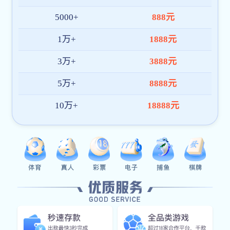
世界杯中的前景。最后，结合这些内容，对全篇进行
总结，展望未来。
1、比朔夫的职业背景
比朔夫作为一名出色的足球运动员，其职业生涯可谓
充满了传奇色彩。从青少年时期开始，他就展现出了
卓越的球技和超凡的天赋。在多年的努力训练和比赛
中，比朔夫逐渐成为了球队的重要核心，这不仅增强
了他的自信心，也提升了他的竞技水平。
随着年龄的增长，比朔夫开始在更高水平的联赛中崭
露头角。他所参加过的一些重要赛事，让他积累了丰
富的大赛经验。这些经历使得他无论是在国内联赛还
是国际舞台上，都能游刃有余地发挥自己的技术特
点。