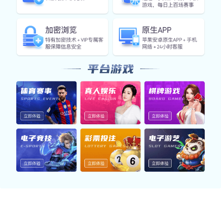
如今，比朔夫已经成为国家队不可或缺的一员，他为
球队做出的贡献有目共睹。而即将在世界杯上争取佳
绩，更是让这位年轻球员倍感期待。他希望通过自身
努力，为国家争光，同时也为自己的职业生涯增添辉
煌的一笔。
2、期待入选世界杯名单
对于任何一位职业足球运动员来说，能够代表国家参
加世界杯都是一种极大的荣誉。比朔夫对此深有体
会，他明白这是展示自己能力和价值的重要机会。他
不仅希望能被教练组选中，更渴望在比赛中大放异
彩，为国争光。
为了实现这一目标，比朔夫最近几个月付出了额外的